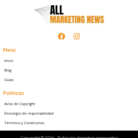
F
I
a
n
c
s
Menú
e
t
Inicio
b
a
o
g
Blog
o
r
Guías
k
a
m
Políticas
Aviso de Copyright
Descargos de responsabilidad
Términos y Condiciones
Copyright © 2026 . Todos los derechos reservados