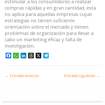
estimular a los consumidores a realizar
compras rápidas y en gran cantidad, esta
no aplica para aquellas empresas cuyas
estrategias no tienen suficiente
orientación sobre el mercado y tienen
problemas de organización para llevar a
cabo un marketing eficaz y falta de
investigación.
F
W
L
T
X
T
a
h
i
h
e
c
a
n
r
l
e
t
k
e
e
←
Entrada anterior
Entrada siguiente
→
b
s
e
a
g
o
A
d
d
r
o
p
I
s
a
k
p
n
m