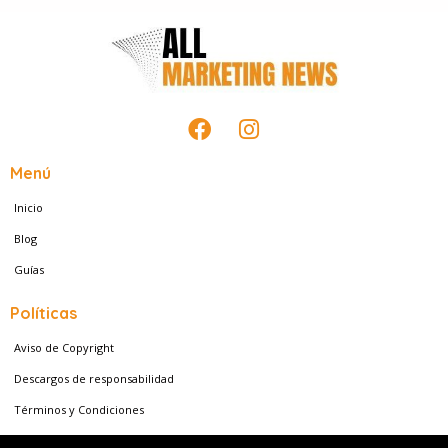
F
I
a
n
c
s
Menú
e
t
Inicio
b
a
o
g
Blog
o
r
Guías
k
a
m
Políticas
Aviso de Copyright
Descargos de responsabilidad
Términos y Condiciones